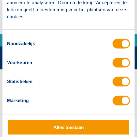
anoniem te analyseren. Door op de knop 'Accepteren' te
klikken geeft u toestemming voor het plaatsen van deze
cookies.
Toestemmingsselectie
Noodzakelijk
Voorkeuren
Contactgegevens
Statistieken
Hertek Groep hoofdkantoor
Copernicusstraat 8
Marketing
6003 DE Weert
+31 (0)495 584111
Alles toestaan
info@hertek.nl