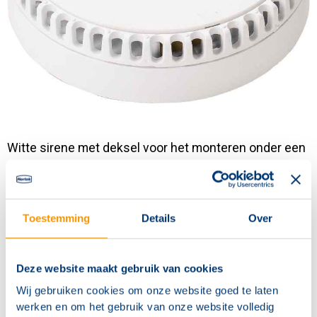
Contact
Witte sirene met deksel voor het monteren onder een
sokkel van Apollo.
Voorzien van potmeter om geluidsniveau te
Toestemming
Details
Over
regelen
Beschikt over 28 tonen, waaronder slow-whoop
Deze website maakt gebruik van cookies
toon
Wij gebruiken cookies om onze website goed te laten
.
werken en om het gebruik van onze website volledig