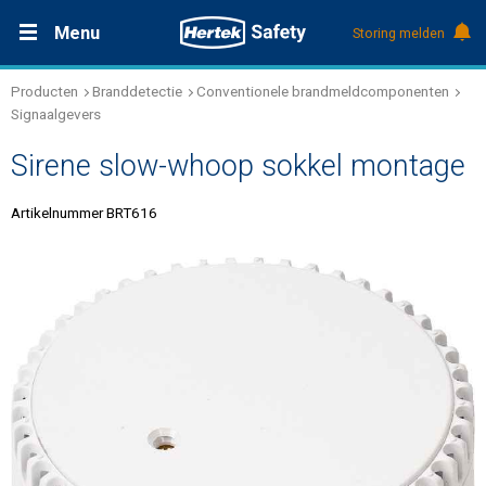
Menu
Storing melden
Producten
Branddetectie
Conventionele brandmeldcomponenten
Productdocumentatie (DMS)
+31 (0)495 584111
Oplossingen
Signaalgevers
Sirene slow-whoop sokkel montage
Producten
Artikelnummer BRT616
Service & Onderhoud
Kennis
Over Hertek
Werken bij Hertek