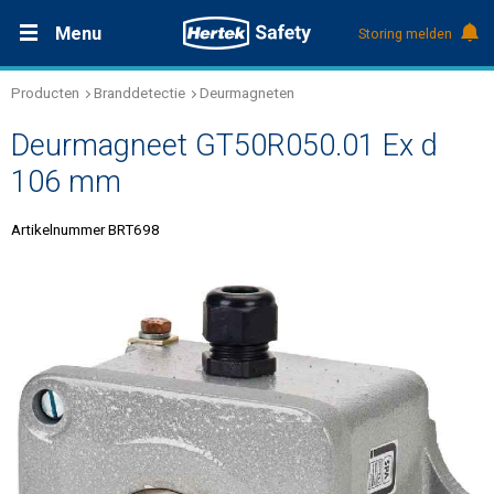
Menu
Storing melden
Producten
Branddetectie
Deurmagneten
Productdocumentatie (DMS)
+31 (0)495 584111
Oplossingen
Deurmagneet GT50R050.01 Ex d
Producten
106 mm
Artikelnummer BRT698
Service & Onderhoud
Kennis
Over Hertek
Werken bij Hertek