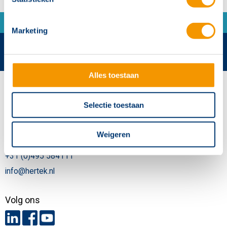
Marketing
Alles toestaan
Contactgegevens
Selectie toestaan
Hertek Groep hoofdkantoor
Copernicusstraat 8
6003 DE Weert
Weigeren
+31 (0)495 584111
info@hertek.nl
Volg ons