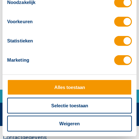
Noodzakelijk
Ontdek de kracht van de Penta 6000 brandmeldcentrale met
alle componenten, uitbreidingsmogelijkheden en innovaties
overzichtelijk op één poster.
Voorkeuren
Vraag direct jouw gratis systeemoverzicht
aan!
Statistieken
Marketing
Alles toestaan
Selectie toestaan
Weigeren
Contactgegevens