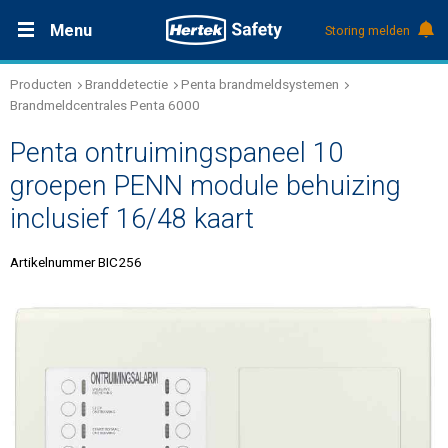
Menu
Storing melden
Producten
Branddetectie
Penta brandmeldsystemen
Productdocumentatie (DMS)
+31 (0)495 584111
Oplossingen
Brandmeldcentrales Penta 6000
Penta ontruimingspaneel 10
Producten
groepen PENN module behuizing
inclusief 16/48 kaart
Service & Onderhoud
Artikelnummer BIC256
Kennis
Over Hertek
Werken bij Hertek