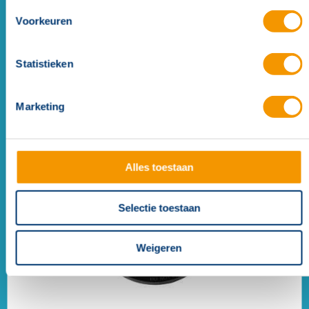
Voorkeuren
Statistieken
Soteria Dimension optische melder (wit)
Marketing
Alles toestaan
Selectie toestaan
Weigeren