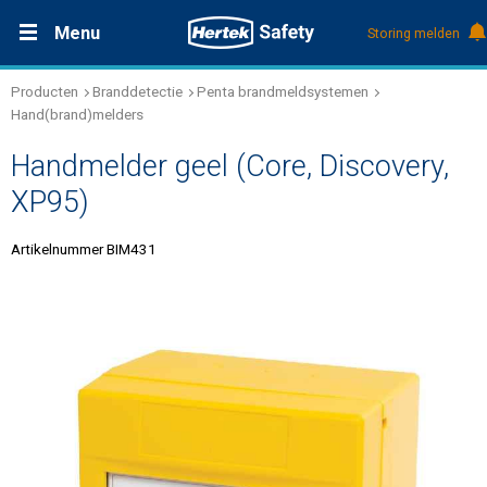
Menu
Storing melden
Producten
Branddetectie
Penta brandmeldsystemen
Productdocumentatie (DMS)
+31 (0)495 584111
Oplossingen
Hand(brand)melders
Handmelder geel (Core, Discovery,
Producten
XP95)
Service & Onderhoud
Artikelnummer BIM431
Kennis
Over Hertek
Werken bij Hertek