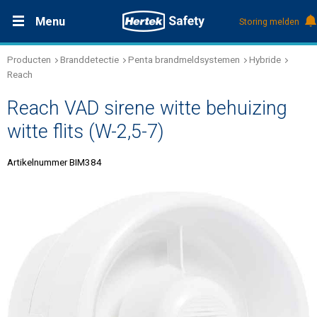
Menu
Storing melden
Producten
Branddetectie
Penta brandmeldsystemen
Hybride
Productdocumentatie (DMS)
+31 (0)495 584111
Oplossingen
Reach
Reach VAD sirene witte behuizing
Producten
witte flits (W-2,5-7)
Service & Onderhoud
Artikelnummer BIM384
Kennis
Over Hertek
Werken bij Hertek