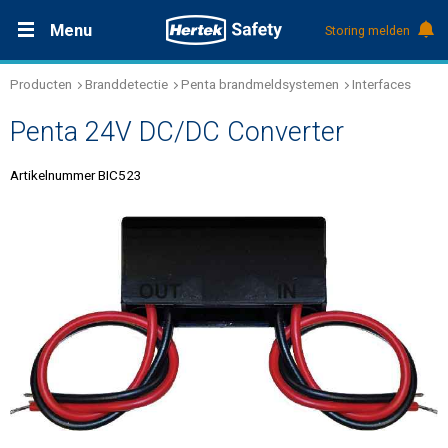
Menu
Storing melden
Producten
Branddetectie
Penta brandmeldsystemen
Interfaces
Productdocumentatie (DMS)
+31 (0)495 584111
Oplossingen
Penta 24V DC/DC Converter
Producten
Artikelnummer BIC523
Service & Onderhoud
Kennis
Over Hertek
Werken bij Hertek