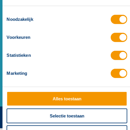
Toestemmingsselectie
Noodzakelijk
Voorkeuren
Statistieken
XP95 sirene flitslicht wit IP65
Marketing
Alles toestaan
Selectie toestaan