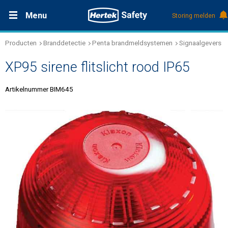
Menu
Storing melden
Producten
Branddetectie
Penta brandmeldsystemen
Signaalgevers
Productdocumentatie (DMS)
+31 (0)495 584111
Oplossingen
XP95 sirene flitslicht rood IP65
Producten
Artikelnummer BIM645
Service & Onderhoud
Kennis
Over Hertek
Werken bij Hertek