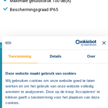
Maximale geluidsdruk 100 dB(A)
Beschermingsgraad IP65
Gerelateerde producten en accessoires
Toestemming
Details
Over
Alternativen
(
1
)
Alternatieve mogelijkheden
(
1
)
Deze website maakt gebruik van cookies
Wij gebruiken cookies om onze website goed te laten
werken en om het gebruik van onze website volledig
Alternativen
anoniem te analyseren. Door op de knop 'Accepteren' te
klikken geeft u toestemming voor het plaatsen van deze
cookies.