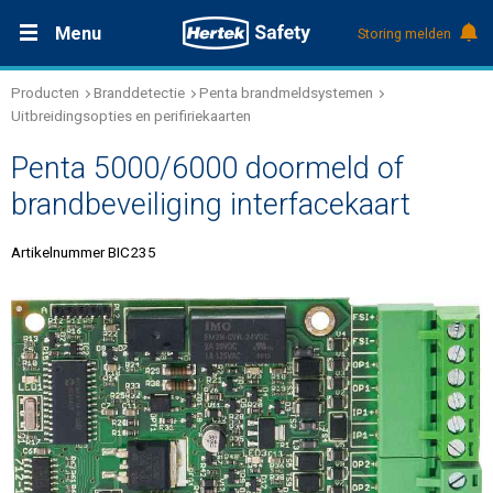
Menu
Storing melden
Producten
Branddetectie
Penta brandmeldsystemen
Productdocumentatie (DMS)
+31 (0)495 584111
Oplossingen
Uitbreidingsopties en perifiriekaarten
Penta 5000/6000 doormeld of
Producten
brandbeveiliging interfacekaart
Service & Onderhoud
Artikelnummer BIC235
Kennis
Over Hertek
Werken bij Hertek