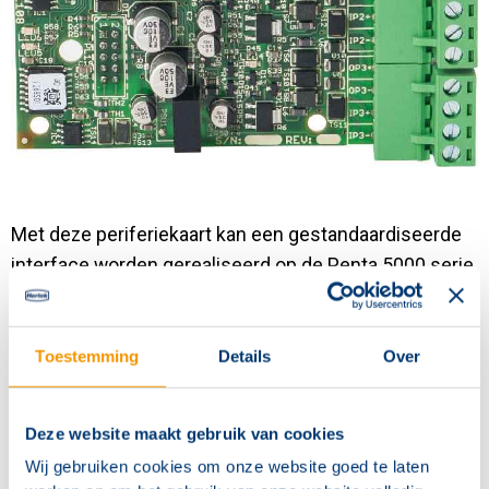
Contact
Met deze periferiekaart kan een gestandaardiseerde
interface worden gerealiseerd op de Penta 5000 serie
voor het aansluiten van doormeldapparatuur of
brandbeveiligingingsinstallaties.
Toestemming
Details
Over
3 Bewaakte uitgangen voor sturingen
3 Bewaakte ingangen voor terugmeldingen
Deze website maakt gebruik van cookies
1 Ingang voor de secundaire doormelding van
Wij gebruiken cookies om onze website goed te laten