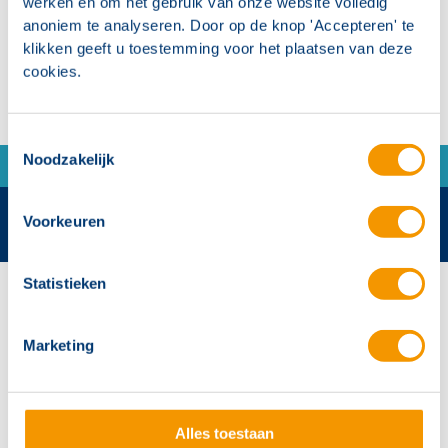
werken en om het gebruik van onze website volledig
brandmeldingen
anoniem te analyseren. Door op de knop 'Accepteren' te
klikken geeft u toestemming voor het plaatsen van deze
cookies.
Toestemmingsselectie
Noodzakelijk
Voorkeuren
Statistieken
Contactgegevens
Hertek Groep hoofdkantoor
Marketing
Copernicusstraat 8
6003 DE Weert
+31 (0)495 584111
Alles toestaan