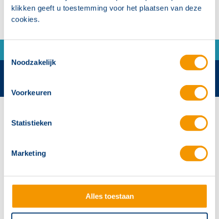
klikken geeft u toestemming voor het plaatsen van deze
cookies.
Toestemmingsselectie
Noodzakelijk
Voorkeuren
Contactgegevens
Statistieken
Hertek Groep hoofdkantoor
Copernicusstraat 8
Marketing
6003 DE Weert
+31 (0)495 584111
info@hertek.nl
Alles toestaan