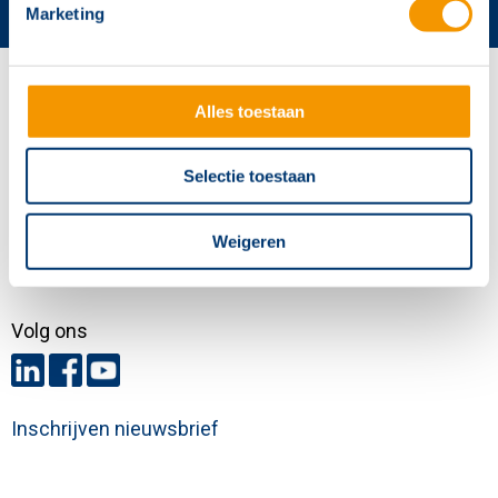
Marketing
Contactgegevens
Alles toestaan
Hertek Groep hoofdkantoor
Copernicusstraat 8
Selectie toestaan
6003 DE Weert
+31 (0)495 584111
Weigeren
info@hertek.nl
Volg ons
Inschrijven nieuwsbrief