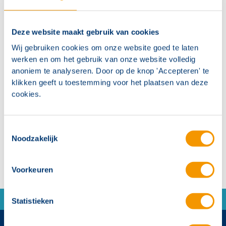
4 Relais uitgangen, maximale belasting is 230VAC,
5A / 30VDC, 5A (maximaal 1A wanneer
gemonteerd op het chassis)
Deze website maakt gebruik van cookies
Wij gebruiken cookies om onze website goed te laten
Tot 16 kaarten op een periferie bus
werken en om het gebruik van onze website volledig
Bedrijfsspanning: 24 V DC, ruststroom: 25 mA
anoniem te analyseren. Door op de knop 'Accepteren' te
klikken geeft u toestemming voor het plaatsen van deze
Bedrijfstemperatuur: -5°C tot 40°C,
cookies.
luchtvochtigheid: max. 95% (zonder condensatie)
Afmetingen 110x86x18 mm
Toestemmingsselectie
Noodzakelijk
Voorkeuren
Statistieken