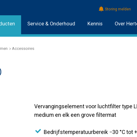
Storing melden
ducten
Service & Onderhoud
Kennis
Over Hert
emen
Accessoires
D
Vervangingselement voor luchtfilter type LF
medium en elk een grove filtermat
Bedrijfstemperatuurbereik −30 °C tot 