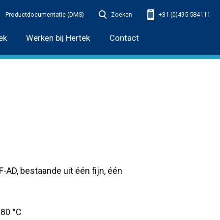
Productdocumentatie (DMS)
Zoeken
+31 (0)495 584111
ek
Werken bij Hertek
Contact
-AD, bestaande uit één fijn, één
+80 °C