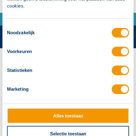
cookies.
Toestemmingsselectie
Noodzakelijk
Voorkeuren
Contactgegevens
Hertek Groep hoofdkantoor
Statistieken
Copernicusstraat 8
6003 DE Weert
Marketing
+31 (0)495 584111
info@hertek.nl
Alles toestaan
Volg ons
Selectie toestaan