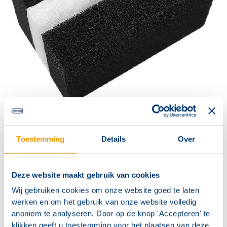
Contact
Vervangingselement voor luchtfilter type LF-AD-1,
Toestemming
Details
Over
bestaande uit 3 fijnfiltermatten
Deze website maakt gebruik van cookies
Bedrijfstemperatuurbereik −30 °C tot +80 °C
Wij gebruiken cookies om onze website goed te laten
werken en om het gebruik van onze website volledig
anoniem te analyseren. Door op de knop 'Accepteren' te
klikken geeft u toestemming voor het plaatsen van deze