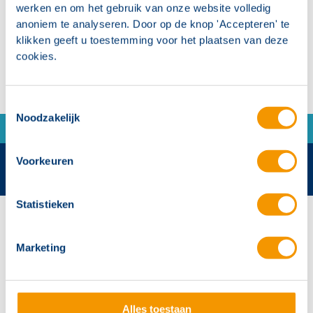
werken en om het gebruik van onze website volledig
Afdichting PTFE
anoniem te analyseren. Door op de knop 'Accepteren' te
klikken geeft u toestemming voor het plaatsen van deze
cookies.
Toestemmingsselectie
Noodzakelijk
Voorkeuren
Statistieken
Contactgegevens
Hertek Groep hoofdkantoor
Marketing
Copernicusstraat 8
6003 DE Weert
Alles toestaan
+31 (0)495 584111