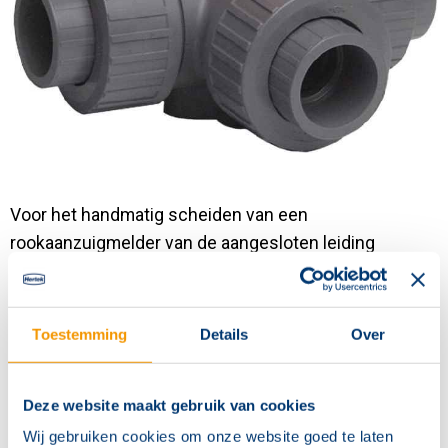
Contact
Voor het handmatig scheiden van een
rookaanzuigmelder van de aangesloten leiding
systeem tijdens een ontluchtingsproces
Bedrijfstemperatuurbereik 0 °C tot +50 °C
Toestemming
Details
Over
Lengte 131 mm
Bedrijfsdruk Max. 10 bar
Deze website maakt gebruik van cookies
Wij gebruiken cookies om onze website goed te laten
Materiaal PVC