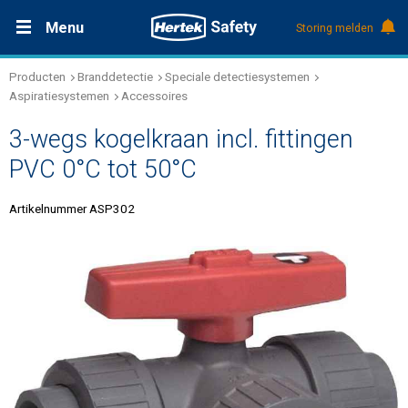
Menu
Storing melden
Producten
Branddetectie
Speciale detectiesystemen
Productdocumentatie (DMS)
+31 (0)495 584111
Oplossingen
Aspiratiesystemen
Accessoires
3-wegs kogelkraan incl. fittingen
Producten
PVC 0°C tot 50°C
Service & Onderhoud
Artikelnummer ASP302
Kennis
Over Hertek
Werken bij Hertek