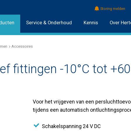
Storing melden
ducten
Service & Onderhoud
Kennis
Over Hert
emen
Accessoires
ef fittingen -10°C tot +6
Voor het vrijgeven van een persluchttoev
tijdens een automatisch ontluchtingsproc
Schakelspanning 24 V DC