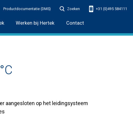
Productdocumentatie (DMS)
Zoeken
+31 (0)495 584111
ek
Werken bij Hertek
Contact
0°C
oer aangesloten op het leidingsysteem
es