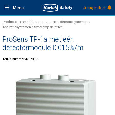
Menu
Storing melden
Producten
Branddetectie
Speciale detectiesystemen
Productdocumentatie (DMS)
+31 (0)495 584111
Oplossingen
Aspiratiesystemen
Systeempakketten
ProSens TP-1a met één
Producten
detectormodule 0,015%/m
Service & Onderhoud
Artikelnummer ASP017
Kennis
Over Hertek
Werken bij Hertek