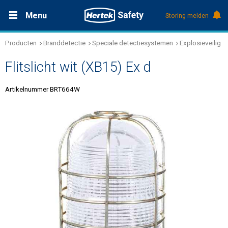
Menu
Storing melden
Producten
Branddetectie
Speciale detectiesystemen
Explosieveilig
Productdocumentatie (DMS)
+31 (0)495 584111
Oplossingen
Flitslicht wit (XB15) Ex d
Producten
Artikelnummer BRT664W
Service & Onderhoud
Kennis
Over Hertek
Werken bij Hertek