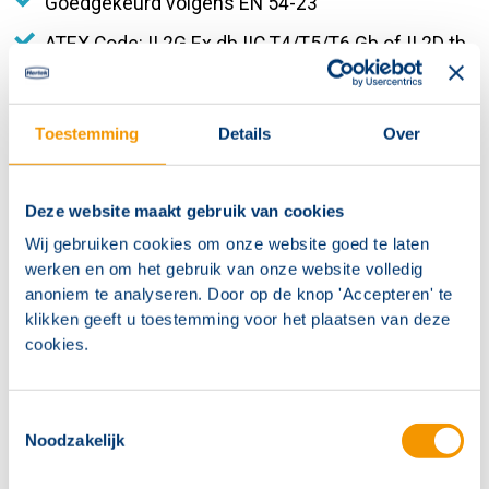
Goedgekeurd volgens EN 54-23
ATEX Code: II 2G Ex db IIC T4/T5/T6 Gb of II 2D tb
IIIC T85°C/T100°C/T135°C Db
Toestemming
Details
Over
Deze website maakt gebruik van cookies
Wij gebruiken cookies om onze website goed te laten
werken en om het gebruik van onze website volledig
anoniem te analyseren. Door op de knop 'Accepteren' te
klikken geeft u toestemming voor het plaatsen van deze
cookies.
Kennisdocument: ATEX
In dit kennisdocument gaan we onder andere in op categorieën en
zone classificaties en welke apparatuur hier toegestaan is. Verder
Toestemmingsselectie
hebben we uitleg en rekenvoorbeelden over de toetsing en
Noodzakelijk
berekening van intrinsiek veilige stroomketens opgenomen.