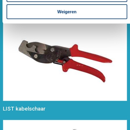
LIST aansluitstekker t.b.v. SEC15 sensorkabel
female
Weigeren
LIST kabelschaar