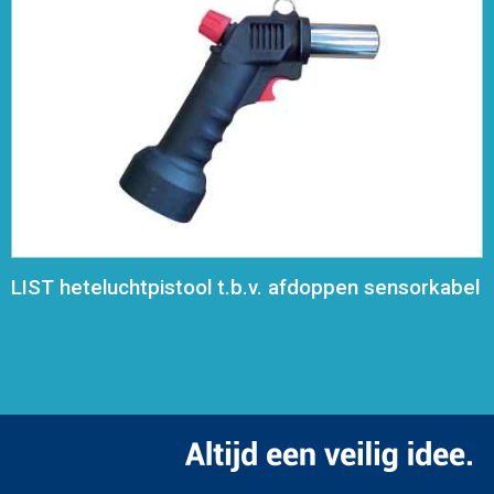
LIST heteluchtpistool t.b.v. afdoppen sensorkabel