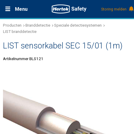
Menu
Storing melden
Producten
Branddetectie
Speciale detectiesystemen
Productdocumentatie (DMS)
+31 (0)495 584111
Oplossingen
LIST branddetectie
LIST sensorkabel SEC 15/01 (1m)
Producten
Artikelnummer BLS121
Service & Onderhoud
Kennis
Over Hertek
Werken bij Hertek