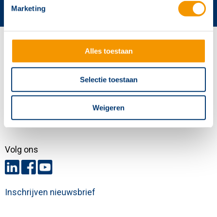
Marketing
Contactgegevens
Alles toestaan
Hertek Groep hoofdkantoor
Copernicusstraat 8
Selectie toestaan
6003 DE Weert
+31 (0)495 584111
Weigeren
info@hertek.nl
Volg ons
Inschrijven nieuwsbrief