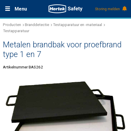
Menu
Storing melden
Producten
Branddetectie
Testapparatuur en -materiaal
Productdocumentatie (DMS)
+31 (0)495 584111
Oplossingen
Testapparatuur
Metalen brandbak voor proefbrand
Producten
type 1 en 7
Service & Onderhoud
Artikelnummer BAS262
Kennis
Over Hertek
Werken bij Hertek