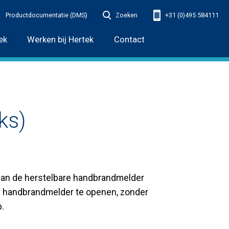
Productdocumentatie (DMS)
Zoeken
+31 (0)495 584111
ek
Werken bij Hertek
Contact
ks)
 van de herstelbare handbrandmelder
e handbrandmelder te openen, zonder
.