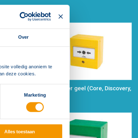
Over
site volledig anoniem te
van deze cookies.
(Core,
Handmelder geel (Core, Discovery,
XP95)
Marketing
Alles toestaan