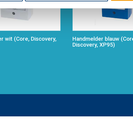
 wit (Core, Discovery,
Handmelder blauw (Cor
Discovery, XP95)