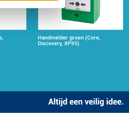
e,
Handmelder groen (Core,
Discovery, XP95)