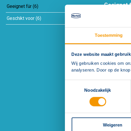
Geeignet 
Geeignet für
(
6
)
Geschikt voor
(
6
)
Toestemming
Deze website maakt gebruik
Wij gebruiken cookies om on
analyseren. Door op de knop 
Toestemmingsselectie
Handbrand
(Core, Dis
Noodzakelijk
Weigeren