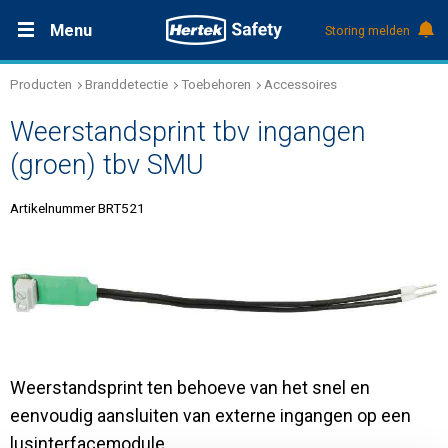
Menu
Storing melden
Producten
Branddetectie
Toebehoren
Accessoires
Productdocumentatie (DMS)
+31 (0)495 584111
Oplossingen
Weerstandsprint tbv ingangen
Producten
(groen) tbv SMU
Artikelnummer BRT521
Service & Onderhoud
Kennis
Over Hertek
Weerstandsprint ten behoeve van het snel en
Werken bij Hertek
eenvoudig aansluiten van externe ingangen op een
lusinterfacemodule.