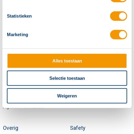
Statistieken
Volg ons
Marketing
Inschrijven nieuwsbrief
Alles toestaan
Hertek Groep
Bedrijven
Selectie toestaan
Nieuws
Hertek Safety
Werken bij Hertek
Hertek Deutschland
Weigeren
Erkenningen en certificeringen
Algemene voorwaarden
Overig
Safety