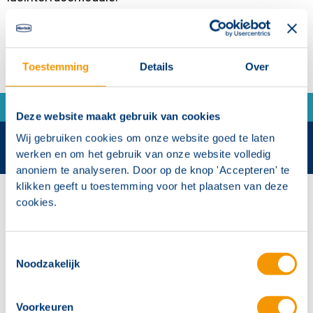
Contact
Toestemming
Details
Over
Deze website maakt gebruik van cookies
Wij gebruiken cookies om onze website goed te laten
werken en om het gebruik van onze website volledig
anoniem te analyseren. Door op de knop 'Accepteren' te
klikken geeft u toestemming voor het plaatsen van deze
Contactgegevens
cookies.
Hertek Groep hoofdkantoor
Copernicusstraat 8
Toestemmingsselectie
6003 DE Weert
Noodzakelijk
+31 (0)495 584111
Voorkeuren
info@hertek.nl