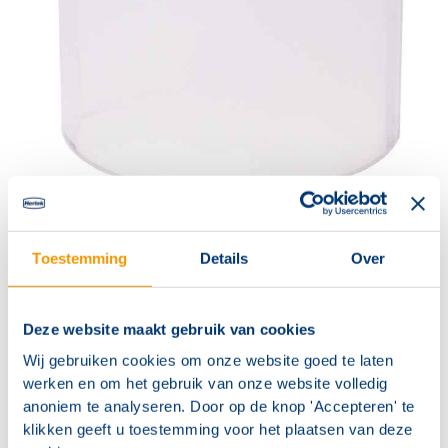
Contact
Toestemming
Details
Over
Transparante plaat geschikt om te voorkomen dat een
actieve luchtstroom door de rookmelder wordt
geblazen.
Deze website maakt gebruik van cookies
Wij gebruiken cookies om onze website goed te laten
werken en om het gebruik van onze website volledig
anoniem te analyseren. Door op de knop 'Accepteren' te
klikken geeft u toestemming voor het plaatsen van deze