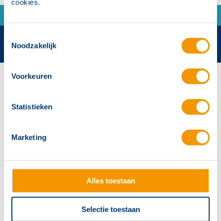
cookies.
Toestemmingsselectie
Noodzakelijk
Voorkeuren
Contactgegevens
Hertek Groep hoofdkantoor
Statistieken
Copernicusstraat 8
6003 DE Weert
Marketing
+31 (0)495 584111
info@hertek.nl
Alles toestaan
Volg ons
Selectie toestaan