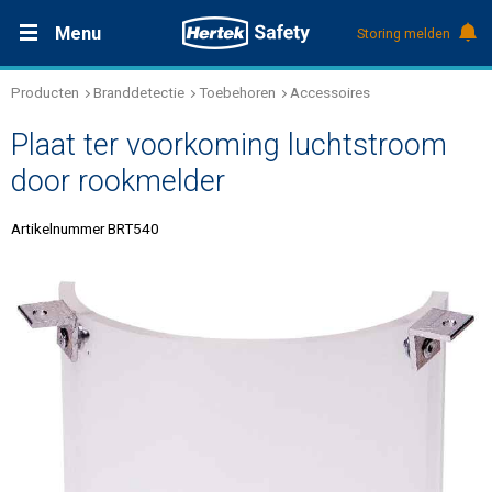
Menu
Storing melden
Producten
Branddetectie
Toebehoren
Accessoires
Productdocumentatie (DMS)
+31 (0)495 584111
Oplossingen
Plaat ter voorkoming luchtstroom
Producten
door rookmelder
Artikelnummer BRT540
Service & Onderhoud
Kennis
Over Hertek
Werken bij Hertek