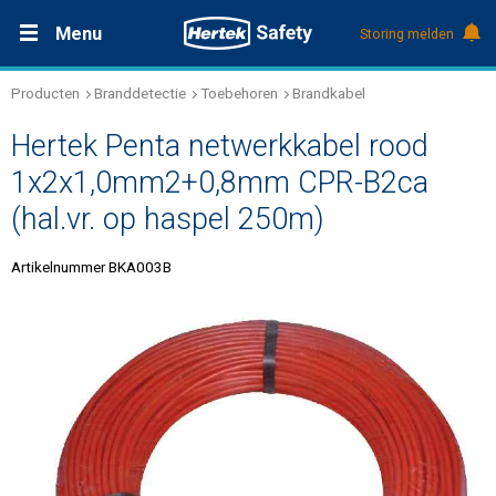
Menu
Storing melden
Producten
Branddetectie
Toebehoren
Brandkabel
Productdocumentatie (DMS)
+31 (0)495 584111
Oplossingen
Hertek Penta netwerkkabel rood
Producten
1x2x1,0mm2+0,8mm CPR-B2ca
(hal.vr. op haspel 250m)
Service & Onderhoud
Artikelnummer BKA003B
Kennis
Over Hertek
Werken bij Hertek