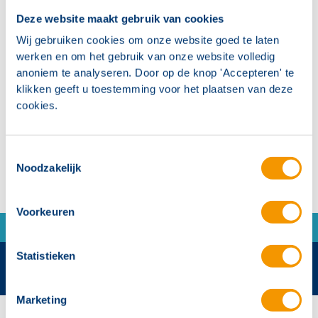
Moeilijk brandbaar
Deze website maakt gebruik van cookies
Wij gebruiken cookies om onze website goed te laten
Verkrijgbaar 250 m
werken en om het gebruik van onze website volledig
Conform CPR-B (halogeenvrij) classificering
anoniem te analyseren. Door op de knop 'Accepteren' te
klikken geeft u toestemming voor het plaatsen van deze
Collectieve aluminium afscherming voorkomt
cookies.
interferentie van andere aanwezige kabels
Toestemmingsselectie
Noodzakelijk
Voorkeuren
Statistieken
Marketing