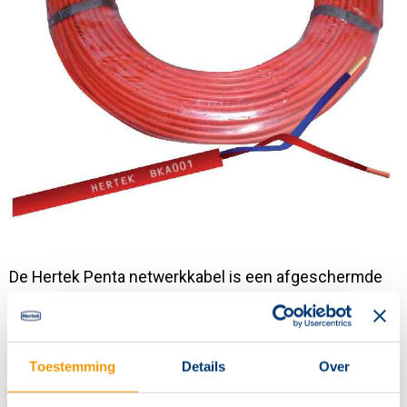
Contact
De Hertek Penta netwerkkabel is een afgeschermde
netwerkkabel en voorkomt interferentie van anders
kabels (bijvoorbeeld stroom- en coax kabels). Deze
kabel legt u probleemloos langs bestaande kabels en
Toestemming
Details
Over
is geschikt voor de Penta brandmeldcentrale.