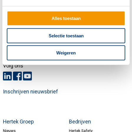
Contactgegevens
Hertek Groep hoofdkantoor
Copernicusstraat 8
Alles toestaan
6003 DE Weert
Selectie toestaan
+31 (0)495 584111
info@hertek.nl
Weigeren
Volg ons
Inschrijven nieuwsbrief
Hertek Groep
Bedrijven
Nieuws
Hertek Safety