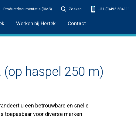
Productdocumentatie (DMS)
Zoeken
+31 (0)495 584111
ek
Werken bij Hertek
Contact
 (op haspel 250 m)
arandeert u een betrouwbare en snelle
 is toepasbaar voor diverse merken