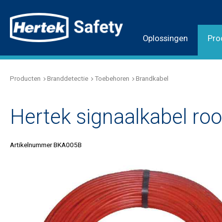
Oplossingen
Pro
Producten
Branddetectie
Toebehoren
Brandkabel
Hertek signaalkabel r
Artikelnummer BKA005B