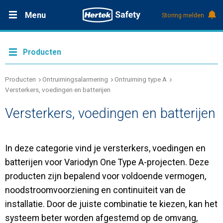
Menu
Storing melden
Productdocumentatie (DMS)
+31 (0)495 584111
Oplossingen
Producten
Producten
Producten
Ontruimingsalarmering
Ontruiming type A
Versterkers, voedingen en batterijen
Service & Onderhoud
Versterkers, voedingen en batterijen
Kennis
In deze categorie vind je versterkers, voedingen en
batterijen voor Variodyn One Type A-projecten. Deze
Over Hertek
producten zijn bepalend voor voldoende vermogen,
noodstroomvoorziening en continuiteit van de
Werken bij Hertek
installatie. Door de juiste combinatie te kiezen, kan het
systeem beter worden afgestemd op de omvang,