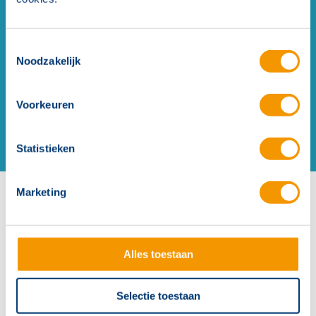
wanneer? De Hertek opleidinswijzer geeft u snel
antwoord op deze vraag.
Toestemmingsselectie
Noodzakelijk
Vraag de opleidingswijzer aan
Voorkeuren
Statistieken
Marketing
Brandmeldinstallaties
Hertek biedt de volgende opleidingen van
Alles toestaan
brandmeldinstallaties. Na succesvolle afronding van
de opleiding ontvangt u een certificaat. Klik voor meer
Selectie toestaan
informatie over de opleiding op de betreffende