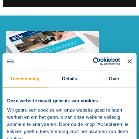
Toestemming
Details
Over
Deze website maakt gebruik van cookies
Opleidingswijzer: Brandmeld- en
Wij gebruiken cookies om onze website goed te laten
ontruimingsalameringsinstallaties
werken en om het gebruik van onze website volledig
Stelt u zich ook wel eens de vraag: Welke
anoniem te analyseren. Door op de knop 'Accepteren' te
klikken geeft u toestemming voor het plaatsen van deze
opleiding is nu voor mij eigenlijk nog verplicht, en
cookies.