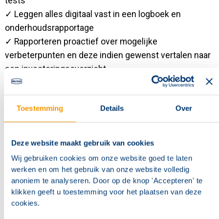
tests
✓ Leggen alles digitaal vast in een logboek en
onderhoudsrapportage
✓ Rapporteren proactief over mogelijke
verbeterpunten en deze indien gewenst vertalen naar
een investeringsoverzicht
De voordelen voor uw organisatie
Toestemming
Details
Over
✓ Een systeem dat doet wat het moet doen, op het
moment dat het moet
✓ Minder kans op storingen en onverwachte kosten
Deze website maakt gebruik van cookies
✓ Rust en zekerheid: altijd inzicht in onderhoud en
Wij gebruiken cookies om onze website goed te laten
status
werken en om het gebruik van onze website volledig
anoniem te analyseren. Door op de knop 'Accepteren' te
✓ Naleving van de wet en voorbereiding op inspecties
klikken geeft u toestemming voor het plaatsen van deze
of certificeringen
cookies.