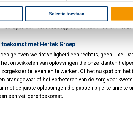
ingen en hun bewoners, ongeacht de woonvorm of zorgbe
ën en aanvullende diensten reageren zorgverleners snell
Selectie toestaan
s en ondersteunen ze cliënten op een efficiëntere manier,
n veiligere leef- en werkomgeving en meer tijd voor war
e toekomst met Hertek Groep
roep geloven we dat veiligheid een recht is, geen luxe. D
 het ontwikkelen van oplossingen die onze klanten helpen
 zorgelozer te leven en te werken. Of het nu gaat om he
n brandgevaar of het verbeteren van de zorg voor kwets
aar met de juiste oplossingen die passen bij elke unieke s
an een veiligere toekomst.