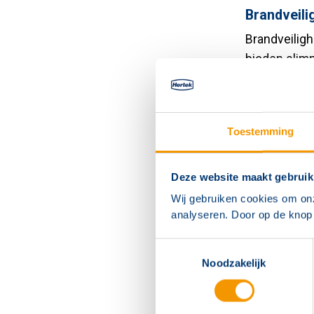
Brandveili
Brandveilig
bieden slimm
Onze oploss
sectoren, va
maken van s
Toestemming
efficiënte 
worden en m
bij aan een 
Deze website maakt gebruik
Wij gebruiken cookies om on
analyseren. Door op de knop 
Zorgtechno
Hertek Care 
Toestemmingsselectie
en bijdragen
Noodzakelijk
nu gaat om 
onze Sonevo