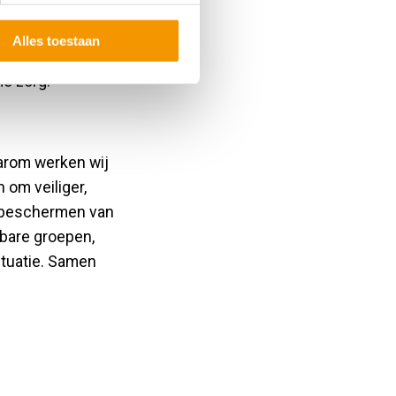
hoefte. Met onze
er op
Alles toestaan
 wat leidt tot
me zorg.
aarom werken wij
 om veiliger,
t beschermen van
bare groepen,
ituatie. Samen