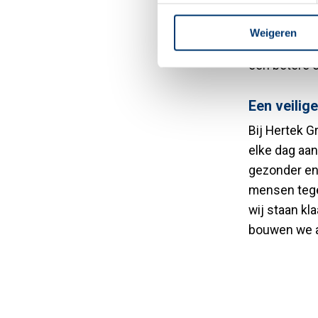
zorginstell
technologie
Weigeren
noodsituatie
een betere e
Een veilig
Bij Hertek G
elke dag aan
gezonder en
mensen tege
wij staan kl
bouwen we a