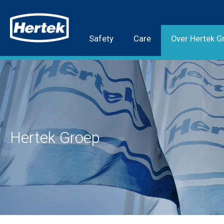
Safety
Care
Over Hertek G
Hertek Groep