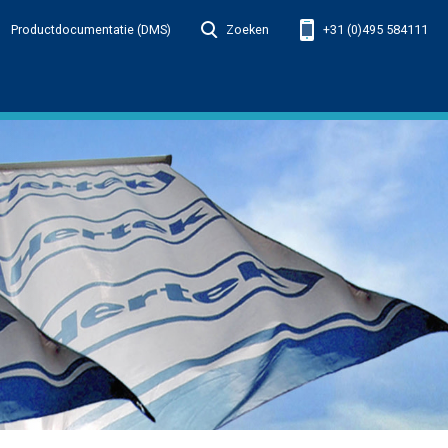
Productdocumentatie (DMS)
Zoeken
+31 (0)495 584111