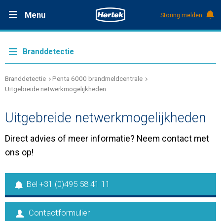
Menu
Storing melden
Productdocumentatie (DMS)
+31 (0)495 584111
Safety
Branddetectie
Care
Branddetectie
Penta 6000 brandmeldcentrale
Uitgebreide netwerkmogelijkheden
Over Hertek Groep
Uitgebreide netwerkmogelijkheden
Direct advies of meer informatie? Neem contact met
Werken bij Hertek
ons op!
Support & contact
Bel +31 (0)495 58 41 11
Contactformulier