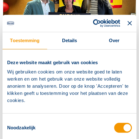
Toestemming
Details
Over
Deze website maakt gebruik van cookies
Over Het Vergeten Kind
Wij gebruiken cookies om onze website goed te laten
werken en om het gebruik van onze website volledig
Het Vergeten Kind zet zich in voor kinderen die niet
anoniem te analyseren. Door op de knop 'Accepteren' te
onbezorgd kunnen opgroeien door bijvoorbeeld
klikken geeft u toestemming voor het plaatsen van deze
verwaarlozing, mishandeling of armoede. Soms
cookies.
kunnen zij zelfs niet meer thuis wonen. Deze
ervaringen laten diepe sporen na. De organisatie zorgt
Toestemmingsselectie
ervoor dat deze kinderen zich weer gezien en gehoord
Noodzakelijk
voelen, op een veilige plek wonen en zich positief