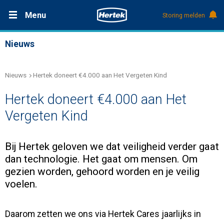
Menu
Storing melden
Productdocumentatie (DMS)
Nieuws
+31 (0)495 584111
Safety
Nieuws
Hertek doneert €4.000 aan Het Vergeten Kind
Care
Hertek doneert €4.000 aan Het
Over Hertek Groep
Vergeten Kind
Werken bij Hertek
Bij Hertek geloven we dat veiligheid verder gaat
dan technologie. Het gaat om mensen. Om
gezien worden, gehoord worden en je veilig
Support & contact
voelen.
Daarom zetten we ons via Hertek Cares jaarlijks in