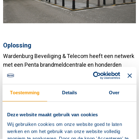
Oplossing
Wardenburg Beveiliging & Telecom heeft een netwerk
met een Penta brandmeldcentrale en honderden
melders (1.400 in totaal) van Hertek aangelegd. In de
cellen heeft Wardenburg multi-sensormelders
(optisch en temperatuur) toegepast, en in de
Toestemming
Details
Over
isoleercellen aspiratiedetectie. Ondanks de grootte en
de strenge toegangsvoorschriften hebben
Deze website maakt gebruik van cookies
Wardenburg en Hertek op tijd en volgens afspraak
Wij gebruiken cookies om onze website goed te laten
opgeleverd.
werken en om het gebruik van onze website volledig
anoniem te analyseren. Door op de knop 'Accepteren' te