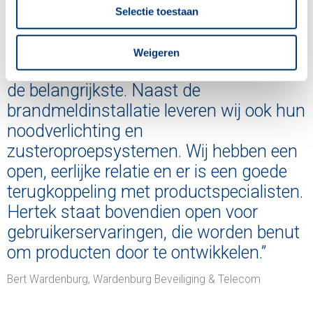
Selectie toestaan
“Hoewel wij diverse merken
Weigeren
brandmeldinstallaties voeren, is Hertek
de belangrijkste. Naast de
brandmeldinstallatie leveren wij ook hun
noodverlichting en
zusteroproepsystemen. Wij hebben een
open, eerlijke relatie en er is een goede
terugkoppeling met productspecialisten.
Hertek staat bovendien open voor
gebruikerservaringen, die worden benut
om producten door te ontwikkelen.”
Bert Wardenburg, Wardenburg Beveiliging & Telecom