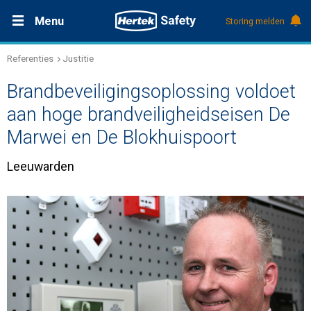
Menu
Storing melden
Referenties
Justitie
Productdocumentatie (DMS)
+31 (0)495 584111
Oplossingen
Brandbeveiligingsoplossing voldoet
Producten
aan hoge brandveiligheidseisen De
Marwei en De Blokhuispoort
Service & Onderhoud
Leeuwarden
Kennis
Over Hertek
Werken bij Hertek