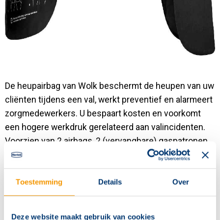
De heupairbag van Wolk beschermt de heupen van uw
cliënten tijdens een val, werkt preventief en alarmeert
zorgmedewerkers. U bespaart kosten en voorkomt
een hogere werkdruk gerelateerd aan valincidenten.
Voorzien van 2 airbags, 2 (vervangbare) gaspatronen
en 6 sensoren.
Voorkomt een heupfractuur
Toestemming
Details
Over
Vrijer en zekerder bewegen, ook in de nacht
Deze website maakt gebruik van cookies
Comfortabel en gebruiksvriendelijk