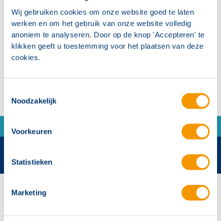
Wij gebruiken cookies om onze website goed te laten
Onzichtbaar onder kleding
werken en om het gebruik van onze website volledig
Wolk Pro: Portal met dashboard en val- en
anoniem te analyseren. Door op de knop 'Accepteren' te
klikken geeft u toestemming voor het plaatsen van deze
manueel alarm naar zorgmedewerkers
cookies.
Toestemmingsselectie
Noodzakelijk
Voorkeuren
Statistieken
Contactgegevens
Marketing
Hertek Groep hoofdkantoor
Copernicusstraat 8