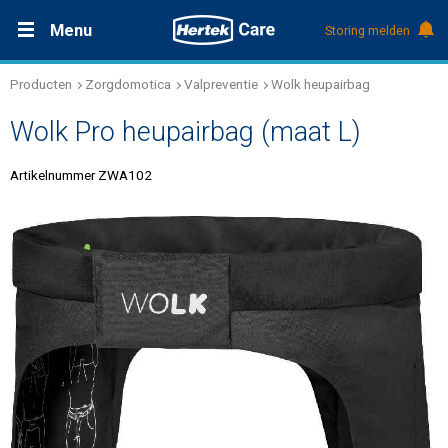
Menu
Storing melden
Producten
Zorgdomotica
Valpreventie
Wolk heupairbag
Productdocumentatie (DMS)
+31 (0)495 584111
Nieuws
Wolk Pro heupairbag (maat L)
Referenties
Artikelnummer ZWA102
Over Hertek
Werken bij Hertek
Support & contact