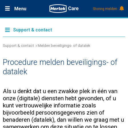
Menu
Storing melden
Productdocumentatie (DMS)
+31 (0)495 584111
Nieuws
Support & contact
Referenties
Support & contact
Melden beveiligings- of datalek
Procedure melden beveiligings- of
Over Hertek
datalek
Werken bij Hertek
Als u denkt dat u een zwakke plek in één van
onze (digitale) diensten hebt gevonden, of u
Support & contact
kunt vertrouwelijke informatie zoals
bijvoorbeeld persoonsgegevens zien of
benaderen (datalek), dan willen we graag met u
samenwerken om deze situatie op te lossen.