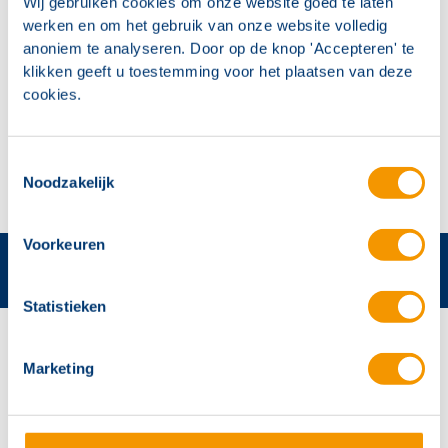
Wij gebruiken cookies om onze website goed te laten
Maak geen actief misbruik van het beveiligingslek
werken en om het gebruik van onze website volledig
anoniem te analyseren. Door op de knop 'Accepteren' te
en laat niet actief misbruik maken van het datalek.
klikken geeft u toestemming voor het plaatsen van deze
Als dit toch gebeurt zal dit leiden tot mogelijke
cookies.
aangifte.
Toestemmingsselectie
Noodzakelijk
Voorkeuren
Statistieken
Contactgegevens
Marketing
Hertek Groep hoofdkantoor
Copernicusstraat 8
6003 DE Weert