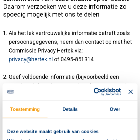
Daarom verzoeken we u deze informatie zo
spoedig mogelijk met ons te delen.
Als het lek vertrouwelijke informatie betreft zoals
persoonsgegevens, neem dan contact op met het
Commissie Privacy Hertek via:
privacy@hertek.nl
of 0495-851314
Geef voldoende informatie (bijvoorbeeld een
uitgebreide beschrijving inclusief IP-adressen, logs,
hoe te reproduceren, screenshots, etc.), zodat we
uw melding zo effectief mogelijk kunnen
Toestemming
Details
Over
behandelen;
Deel het beveiligingslek niet met anderen;
Deze website maakt gebruik van cookies