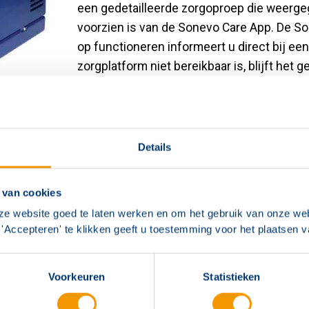
een gedetailleerde zorgoproep die weerg
voorzien is van de Sonevo Care App. De So
op functioneren informeert u direct bij ee
zorgplatform niet bereikbaar is, blijft h
autonoom functioneren.
Volledige bewaking op functioneren (r
Details
Autonome functionaliteit bij netwerko
IEC60601-1 gecertificeerd
 van cookies
ze website goed te laten werken en om het gebruik van onze web
'Accepteren' te klikken geeft u toestemming voor het plaatsen 
Voorkeuren
Statistieken