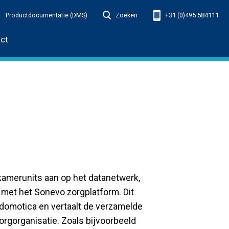
Productdocumentatie (DMS)
Zoeken
+31 (0)495 584111
ct
kamerunits aan op het datanetwerk,
met het Sonevo zorgplatform. Dit
gdomotica en vertaalt de verzamelde
orgorganisatie. Zoals bijvoorbeeld