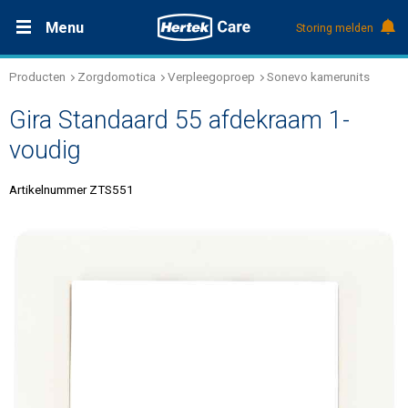
Menu
Storing melden
Producten
Zorgdomotica
Verpleegoproep
Sonevo kamerunits
Productdocumentatie (DMS)
+31 (0)495 584111
Nieuws
Gira Standaard 55 afdekraam 1-
Referenties
voudig
Artikelnummer ZTS551
Over Hertek
Werken bij Hertek
Support & contact