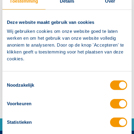
Toestemming
Details
Over
units zijn beschikbaar in diverse uitvoeringen en
volledig bewaakt op functioneren.
Deze website maakt gebruik van cookies
Het antibacteriële oppervlak is makkelijk te
Wij gebruiken cookies om onze website goed te laten
werken en om het gebruik van onze website volledig
reinigen en beperkt verspreiding van
anoniem te analyseren. Door op de knop 'Accepteren' te
ziektekiemen
klikken geeft u toestemming voor het plaatsen van deze
Uitbreidbaar met Sonevo handsets voorzien van
cookies.
intelligente magneetaansluiting
Aan te sluiten op Sonevo kamerunits
Toestemmingsselectie
Noodzakelijk
Voorkeuren
Statistieken