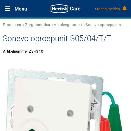
Menu
Storing melden
Producten
Zorgdomotica
Verpleegoproep
Sonevo oproepunits
Productdocumentatie (DMS)
+31 (0)495 584111
Nieuws
Sonevo oproepunit S05/04/T/T
Referenties
Artikelnummer ZSH310
Over Hertek
Werken bij Hertek
Support & contact