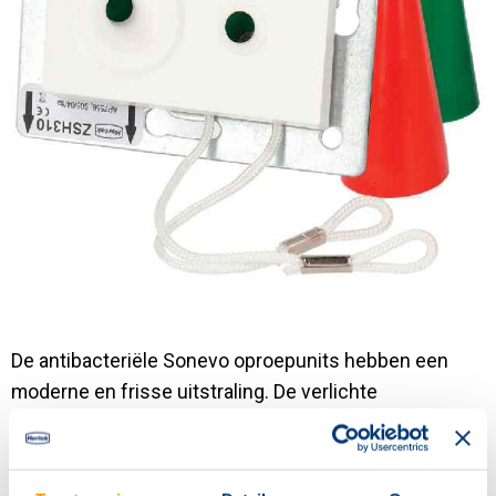
De antibacteriële Sonevo oproepunits hebben een
moderne en frisse uitstraling. De verlichte
bedieningsknoppen met reliëf zijn eenvoudig te
vinden. De intelligente magnetische aansluiting
detecteert automatisch aangesloten apparaten. De