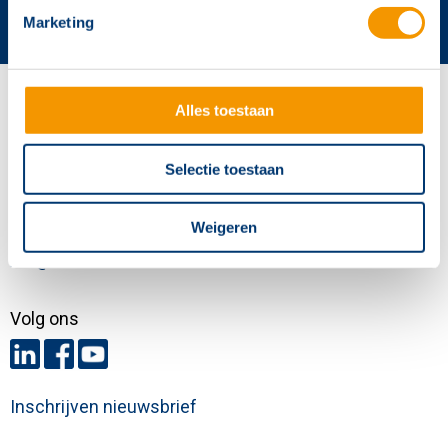
Marketing
Contactgegevens
Alles toestaan
Hertek Groep hoofdkantoor
Copernicusstraat 8
Selectie toestaan
6003 DE Weert
Weigeren
+31 (0)495 584111
info@hertek.nl
Volg ons
Inschrijven nieuwsbrief