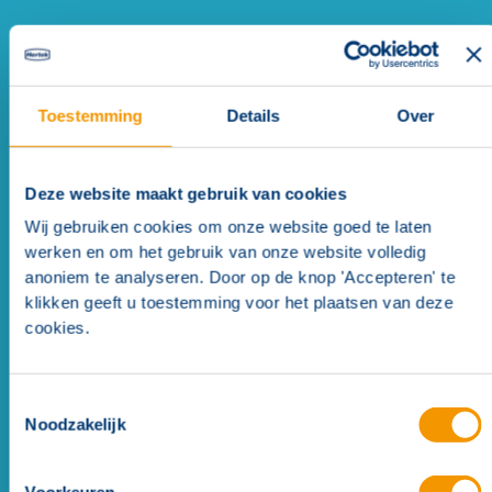
Sokkels
(
2
)
Alternativen
(
1
)
Toestemming
Details
Over
Alternatieve mogelijkheden
(
1
)
Deze website maakt gebruik van cookies
Sokkels
Wij gebruiken cookies om onze website goed te laten
werken en om het gebruik van onze website volledig
anoniem te analyseren. Door op de knop 'Accepteren' te
klikken geeft u toestemming voor het plaatsen van deze
cookies.
Toestemmingsselectie
Noodzakelijk