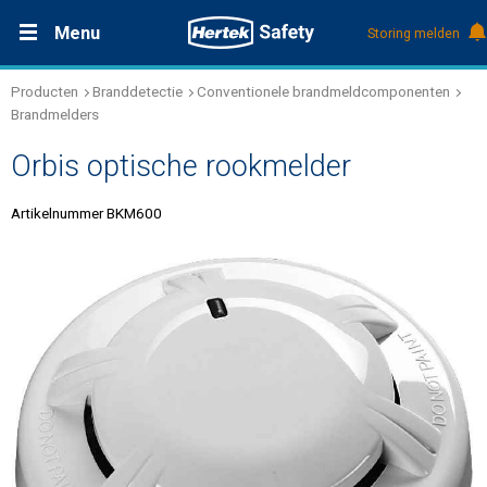
Menu
Storing melden
Producten
Branddetectie
Conventionele brandmeldcomponenten
Productdocumentatie (DMS)
+31 (0)495 584111
Oplossingen
Brandmelders
Orbis optische rookmelder
Producten
Artikelnummer BKM600
Service & Onderhoud
Kennis
Over Hertek
Werken bij Hertek