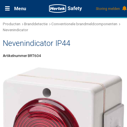
Menu
Storing melden
Producten
Branddetectie
Conventionele brandmeldcomponenten
Productdocumentatie (DMS)
+31 (0)495 584111
Oplossingen
Nevenindicator
Nevenindicator IP44
Producten
Artikelnummer BRT604
Service & Onderhoud
Kennis
Over Hertek
Werken bij Hertek