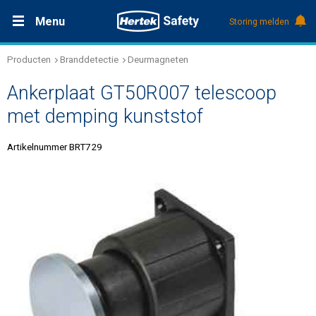
Menu
Storing melden
Producten
Branddetectie
Deurmagneten
Productdocumentatie (DMS)
+31 (0)495 584111
Oplossingen
Ankerplaat GT50R007 telescoop
Producten
met demping kunststof
Artikelnummer BRT729
Service & Onderhoud
Kennis
Over Hertek
Werken bij Hertek