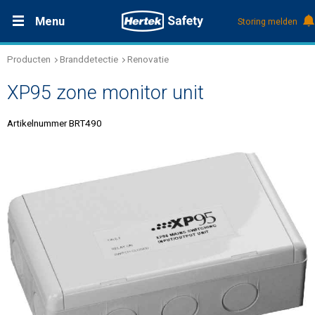
Menu
Storing melden
Producten
Branddetectie
Renovatie
Productdocumentatie (DMS)
+31 (0)495 584111
Oplossingen
XP95 zone monitor unit
Producten
Artikelnummer BRT490
Service & Onderhoud
Kennis
Over Hertek
Werken bij Hertek