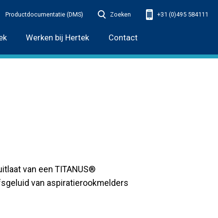
Productdocumentatie (DMS)
Zoeken
+31 (0)495 584111
ek
Werken bij Hertek
Contact
uitlaat van een TITANUS®
fsgeluid van aspiratierookmelders