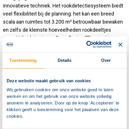
innovatieve techniek. Het rookdetectiesysteem biedt
veel flexibiliteit bij de planning: het kan een breed
scala aan ruimtes tot 3.200 m² betrouwbaar bewaken
en zelfs de kleinste hoeveelheden rookdeeltjes
vroegtijdig detecteren. Deze Fusion TF variant is
uitgerust met één detectormodule 0,5%/m en is
geschikt voor stille omgevingen waar het geluid
Toestemming
Details
Over
gereduceerd moet worden, voor bijv. liftschachten,
atriums, kleinere hoge ruimten, lokale detectie, etc.
Deze website maakt gebruik van cookies
Detectormodule die voldoet aan de klassen A, B
Wij gebruiken cookies om onze website goed te laten
en C in overeenstemming met EN 54-20
werken en om het gebruik van onze website volledig
anoniem te analyseren. Door op de knop 'Accepteren' te
Geschikt voor stille omgevingen waar het geluid
klikken geeft u toestemming voor het plaatsen van deze
gereduceerd moet worden, (23 dB (A) en hoger)
cookies.
Geschikt voor de volgende toepassingsgebieden: