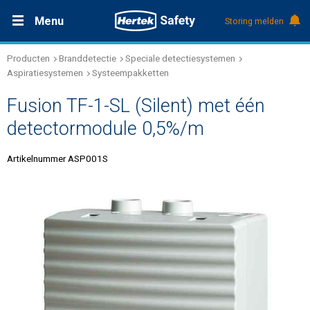
Menu
Storing melden
Producten
Branddetectie
Speciale detectiesystemen
Productdocumentatie (DMS)
+31 (0)495 584111
Oplossingen
Aspiratiesystemen
Systeempakketten
Fusion TF-1-SL (Silent) met één
Producten
detectormodule 0,5%/m
Service & Onderhoud
Artikelnummer ASP001S
Kennis
Over Hertek
Werken bij Hertek