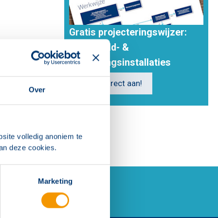
Gratis projecteringswijzer:
Brandmeld- &
ontruimingsinstallaties
Vraag direct aan!
Over
site volledig anoniem te
van deze cookies.
Marketing