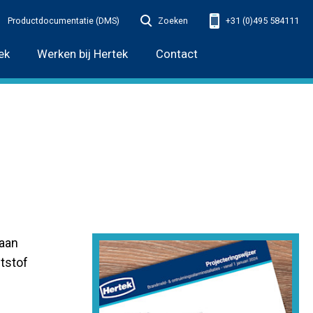
Productdocumentatie (DMS)
Zoeken
+31 (0)495 584111
ek
Werken bij Hertek
Contact
 aan
ststof