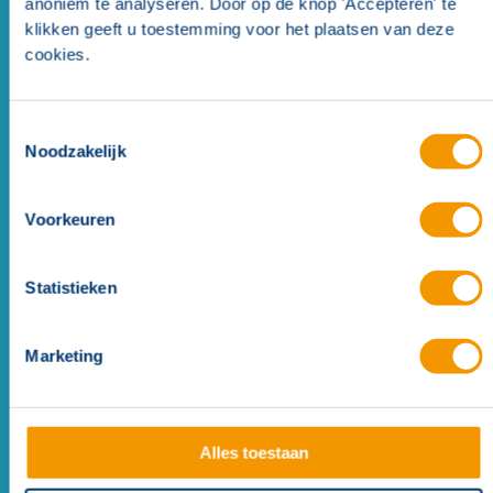
anoniem te analyseren. Door op de knop 'Accepteren' te
klikken geeft u toestemming voor het plaatsen van deze
cookies.
Geeignet für
Toestemmingsselectie
Noodzakelijk
Voorkeuren
Statistieken
Marketing
Testifire 2001
Alles toestaan