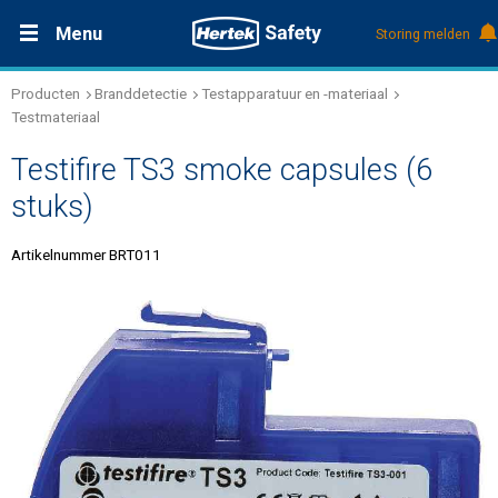
Menu
Storing melden
Producten
Branddetectie
Testapparatuur en -materiaal
Productdocumentatie (DMS)
+31 (0)495 584111
Oplossingen
Testmateriaal
Testifire TS3 smoke capsules (6
Producten
stuks)
Service & Onderhoud
Artikelnummer BRT011
Kennis
Over Hertek
Werken bij Hertek