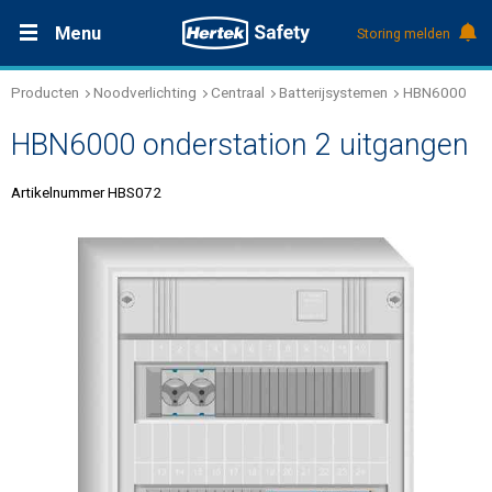
Menu
Storing melden
Producten
Noodverlichting
Centraal
Batterijsystemen
HBN6000
Productdocumentatie (DMS)
+31 (0)495 584111
Oplossingen
HBN6000 onderstation 2 uitgangen
Producten
Artikelnummer HBS072
Service & Onderhoud
Kennis
Over Hertek
Werken bij Hertek