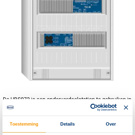
Contact
De HBS072 is een onderverdeelstation te gebruiken in
combinatie met het intelligent batterijsysteem
(HBN6000) met een maximaal vermogen van 1.300
Toestemming
Details
Over
watt. Voor wand montage inclusief 1 onderstation
uitgangsmodules (2 eindgroepen per module).