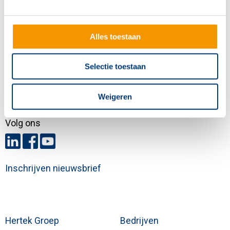
Contactgegevens
Hertek Groep hoofdkantoor
Alles toestaan
Copernicusstraat 8
6003 DE Weert
Selectie toestaan
+31 (0)495 584111
info@hertek.nl
Weigeren
Volg ons
Inschrijven nieuwsbrief
Hertek Groep
Bedrijven