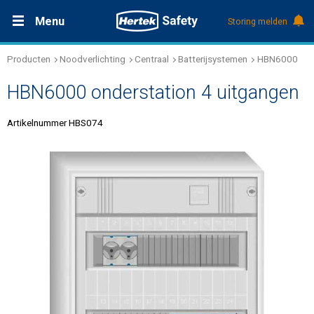
Menu
Storing melden
Producten
Noodverlichting
Centraal
Batterijsystemen
HBN6000
Productdocumentatie (DMS)
+31 (0)495 584111
Oplossingen
HBN6000 onderstation 4 uitgangen
Producten
Artikelnummer HBS074
Service & Onderhoud
Kennis
Over Hertek
Werken bij Hertek