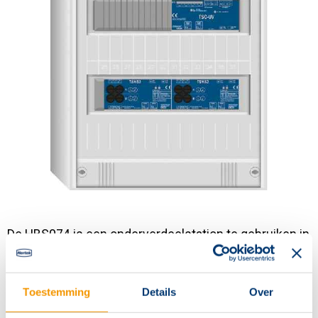
Contact
De HBS074 is een onderverdeelstation te gebruiken in
combinatie met het intelligent batterijsysteem
(HBN6000) met een maximaal vermogen van 2.100
Toestemming
Details
Over
watt. Voor wand montage inclusief 2 onderstation
uitgangsmodules (2 eindgroepen per module).