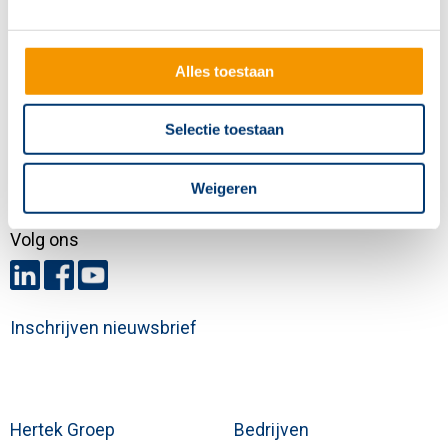
Contactgegevens
Hertek Groep hoofdkantoor
Alles toestaan
Copernicusstraat 8
6003 DE Weert
Selectie toestaan
+31 (0)495 584111
info@hertek.nl
Weigeren
Volg ons
Inschrijven nieuwsbrief
Hertek Groep
Bedrijven