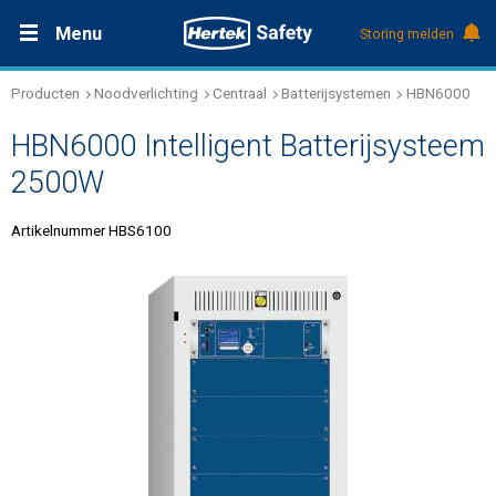
Menu
Storing melden
Producten
Noodverlichting
Centraal
Batterijsystemen
HBN6000
Productdocumentatie (DMS)
+31 (0)495 584111
Oplossingen
HBN6000 Intelligent Batterijsysteem
Producten
2500W
Artikelnummer HBS6100
Service & Onderhoud
Kennis
Over Hertek
Werken bij Hertek