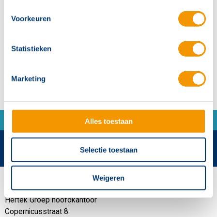
sturingsmogelijkheden
Voorkeuren
Vloerstaande kast
Standaard voorzien van webinterface
Statistieken
Marketing
Alles toestaan
Selectie toestaan
Weigeren
Contactgegevens
Hertek Groep hoofdkantoor
Copernicusstraat 8