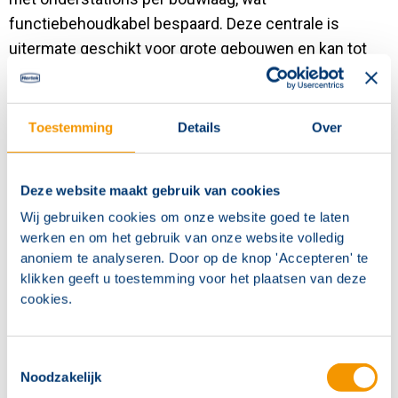
functiebehoudkabel bespaard. Deze centrale is
uitermate geschikt voor grote gebouwen en kan tot
maximaal 1920 armaturen voeden. Uiteraard beschikt
de HBN6000 over een webbased visualisatie software
om alle armaturen eenvoudig te monitoren op
Toestemming
Details
Over
adresniveau. Deze software is compatible met zijn
kleinere broertjes uit de HBN series. Dit systeem is
Deze website maakt gebruik van cookies
ook in een conventionele uitvoering tot 20.000 watt
Wij gebruiken cookies om onze website goed te laten
beschikbaar. Informeer hiervoor naar de
werken en om het gebruik van onze website volledig
mogelijkheden!
anoniem te analyseren. Door op de knop 'Accepteren' te
klikken geeft u toestemming voor het plaatsen van deze
Besparing op vervangingskosten
cookies.
Eenvoudiger, sneller en goedkoper testen en
onderhouden
Toestemmingsselectie
Noodzakelijk
Intelligente programmering- en