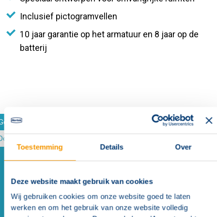
Inclusief pictogramvellen
10 jaar garantie op het armatuur en 8 jaar op de
batterij
Gegevens
Documenten (downloads)
Toestemming
Details
Over
Lamp type
LED not exchangeable
Degree of protection (IP)
IP40
Deze website maakt gebruik van cookies
Protection class according to
I
Wij gebruiken cookies om onze website goed te laten
IEC 61140
werken en om het gebruik van onze website volledig