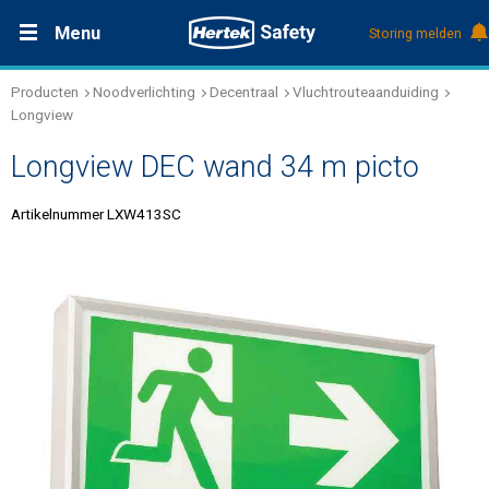
Menu
Storing melden
Producten
Noodverlichting
Decentraal
Vluchtrouteaanduiding
Productdocumentatie (DMS)
+31 (0)495 584111
Oplossingen
Longview
Longview DEC wand 34 m picto
Producten
Artikelnummer LXW413SC
Service & Onderhoud
Kennis
Over Hertek
Werken bij Hertek