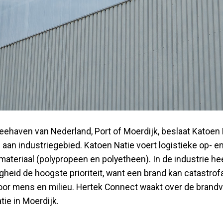
zeehaven van Nederland, Port of Moerdijk, beslaat Katoen 
aan industriegebied. Katoen Natie voert logistieke op- e
materiaal (polypropeen en polyetheen). In de industrie he
igheid de hoogste prioriteit, want een brand kan catastro
or mens en milieu. Hertek Connect waakt over de brandve
tie in Moerdijk.