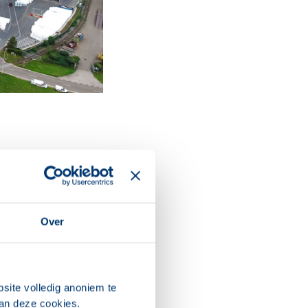
 een bouwproject
nstallatie van
ssen, HSSEQ
Over
twoording over het
g van Katoen Natie
die in totaal 52
site volledig anoniem te
van deze cookies.