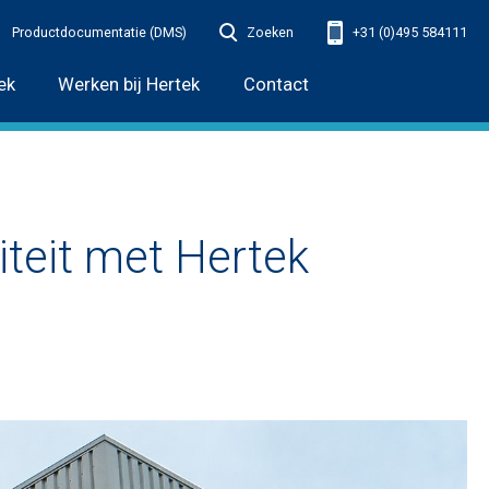
Productdocumentatie (DMS)
Zoeken
+31 (0)495 584111
ek
Werken bij Hertek
Contact
iteit met Hertek