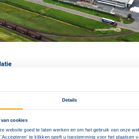
atie
installatie moest uitgebreid worden naar aanleiding van
ieuwe hal. Op verzoek van Katoen Natie is een brandmeldi
ïnstalleerd. Bij Katoen Natie Moerdijk dragen Karijn Jan
Details
en Willem Koogje, operationeel manager, samen de veran
n de brandmeldinstallatie. De 30.000 m2 aan warehousin
 brandmeldinstallatie bestaande uit 4 brandmeldcentrales 
 van cookies
laan en zijn verbonden aan 320 componenten.
ze website goed te laten werken en om het gebruik van onze web
'Accepteren' te klikken geeft u toestemming voor het plaatsen 