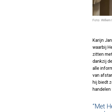
Foto: Willem 
Karijn Ja
waarbij He
zitten me
dankzij d
alle info
van afstan
hij biedt
handelen 
“Met He