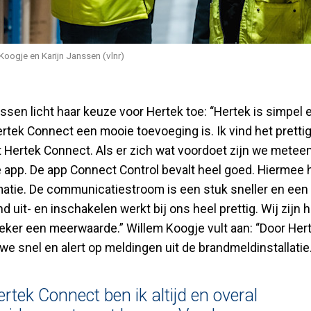
Koogje en Karijn Janssen (vlnr)
nssen licht haar keuze voor Hertek toe: “Hertek is simpel
rtek Connect een mooie toevoeging is. Ik vind het prettig
t Hertek Connect. Als er zich wat voordoet zijn we metee
e app. De app Connect Control bevalt heel goed. Hierme
rmatie. De communicatiestroom is een stuk sneller en een 
d uit- en inschakelen werkt bij ons heel prettig. Wij zijn h
 zeker een meerwaarde.” Willem Koogje vult aan: “Door He
we snel en alert op meldingen uit de brandmeldinstallatie.
rtek Connect ben ik altijd en overal