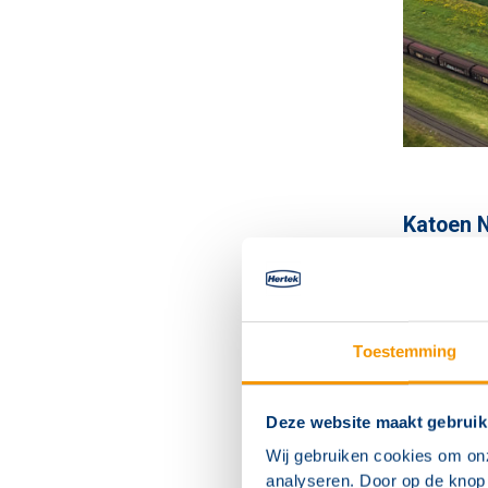
Katoen N
Een oude 
van een n
Hertek ge
Toestemming
manager, 
beheer va
heeft een
Deze website maakt gebruik
zones bes
Wij gebruiken cookies om on
analyseren. Door op de knop 