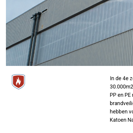
In de 4e 
30.000m2 
PP en PE 
brandveil
hebben vo
Katoen Na