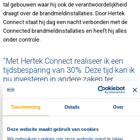
tal gebouwen waar hij ook de verantwoordelijkheid
draagt over de brandmeldinstallaties. Door Hertek
Connect staat hij dag een nacht verbonden met de
Connected brandmeldinstallaties en heeft hij alles
onder controle.
“Met Hertek Connect realiseer ik een
tijdsbesparing van 30%. Deze tijd kan ik
nu investeren in andere zaken ter
verbetering van de veiligheid van mijn
klanten. Hertek Connect sluit helemaal
aan op deze tijd, waarbij de bediening
Toestemming
Details
Over
op afstand mijn dagelijkse
werkzaamheden vergemakkelijkt.”
Deze website maakt gebruik van cookies
Marc Tellers; Technisch specialist, Parkstad Support
Wij gebruiken cookies om onze website goed te laten