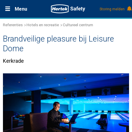
Menu
Storing melden
Referenties
Hotels en recreatie
Cultureel centrum
Productdocumentatie (DMS)
+31 (0)495 584111
Oplossingen
Brandveilige pleasure bij Leisure
Producten
Dome
Kerkrade
Service & Onderhoud
Kennis
Over Hertek
Werken bij Hertek